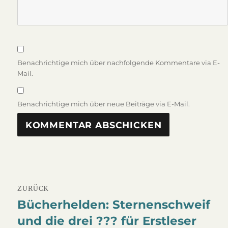
Benachrichtige mich über nachfolgende Kommentare via E-
Mail.
Benachrichtige mich über neue Beiträge via E-Mail.
Beitragsnavigation
ZURÜCK
Bücherhelden: Sternenschweif
Vorheriger
und die drei ??? für Erstleser
Beitrag: