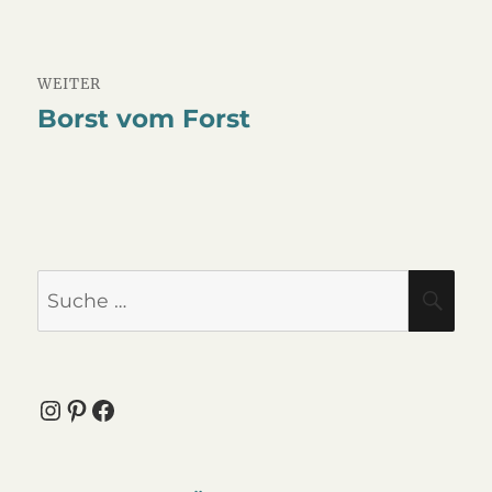
WEITER
Borst vom Forst
Nächster
Beitrag:
Suche
SU
nach:
Instagram
Pinterest
Facebook