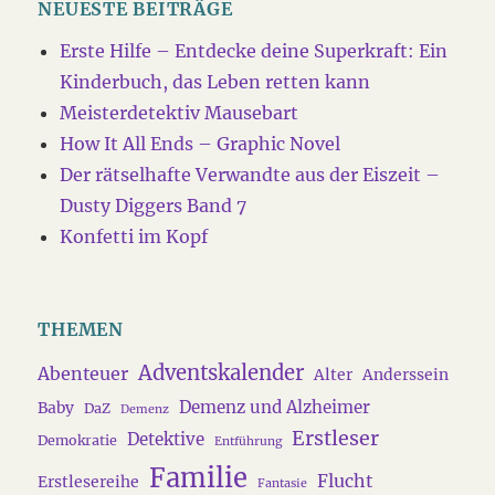
NEUESTE BEITRÄGE
Erste Hilfe – Entdecke deine Superkraft: Ein
Kinderbuch, das Leben retten kann
Meisterdetektiv Mausebart
How It All Ends – Graphic Novel
Der rätselhafte Verwandte aus der Eiszeit –
Dusty Diggers Band 7
Konfetti im Kopf
THEMEN
Adventskalender
Abenteuer
Alter
Anderssein
Demenz und Alzheimer
Baby
DaZ
Demenz
Erstleser
Detektive
Demokratie
Entführung
Familie
Flucht
Erstlesereihe
Fantasie