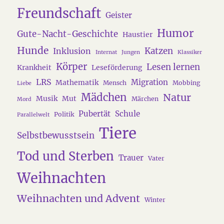
Freundschaft
Geister
Humor
Gute-Nacht-Geschichte
Haustier
Hunde
Katzen
Inklusion
Internat
Jungen
Klassiker
Körper
Lesen lernen
Krankheit
Leseförderung
LRS
Migration
Mathematik
Mensch
Mobbing
Liebe
Mädchen
Natur
Musik
Mut
Märchen
Mord
Pubertät
Schule
Politik
Parallelwelt
Tiere
Selbstbewusstsein
Tod und Sterben
Trauer
Vater
Weihnachten
Weihnachten und Advent
Winter