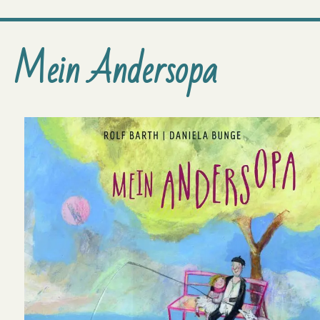
Demenz
und
Alzheimer
Mein Andersopa
erklären