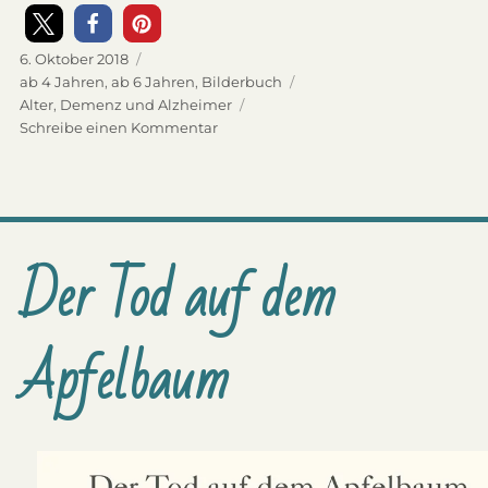
Veröffentlicht
6. Oktober 2018
am
Kategorien
ab 4 Jahren
,
ab 6 Jahren
,
Bilderbuch
Schlagwörter
Alter
,
Demenz und Alzheimer
Schreibe einen Kommentar
zu
Mein
Andersopa
Der Tod auf dem
Apfelbaum