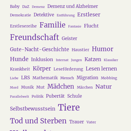
Demenz und Alzheimer
Baby
DaZ
Demenz
Erstleser
Detektive
Demokratie
Entführung
Familie
Flucht
Erstlesereihe
Fantasie
Freundschaft
Geister
Humor
Gute-Nacht-Geschichte
Haustier
Hunde
Katzen
Inklusion
Internat
Jungen
Klassiker
Körper
Lesen lernen
Krankheit
Leseförderung
LRS
Migration
Mathematik
Mensch
Mobbing
Liebe
Mädchen
Natur
Musik
Mut
Märchen
Mord
Pubertät
Schule
Politik
Parallelwelt
Tiere
Selbstbewusstsein
Tod und Sterben
Trauer
Vater