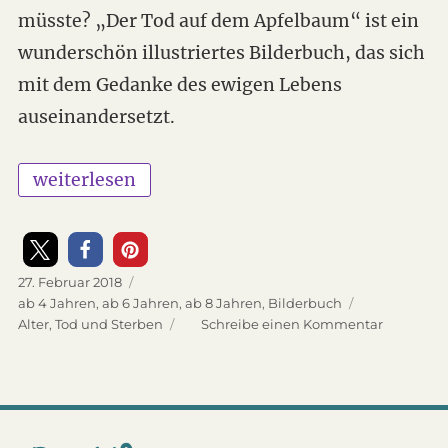
müsste? „Der Tod auf dem Apfelbaum“ ist ein
wunderschön illustriertes Bilderbuch, das sich
mit dem Gedanke des ewigen Lebens
auseinandersetzt.
„Der Tod auf dem Apfelbaum“
weiterlesen
Veröffentlicht
27. Februar 2018
am
Kategorien
ab 4 Jahren
,
ab 6 Jahren
,
ab 8 Jahren
,
Bilderbuch
Schlagwörter
Alter
,
Tod und Sterben
Schreibe einen Kommentar
zu
Der
Tod
auf
dem
Apfelba