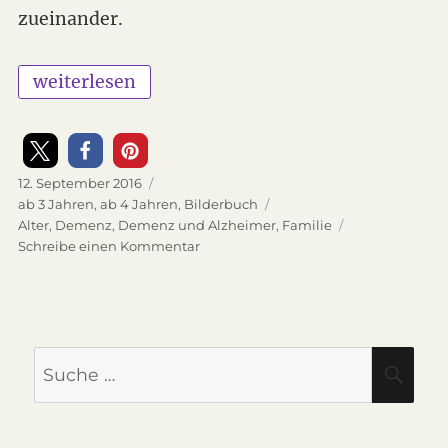
zueinander.
„Die Wörter fliegen – ein Bilderbuch über De
weiterlesen
Veröffentlicht
12. September 2016
am
Kategorien
ab 3 Jahren
,
ab 4 Jahren
,
Bilderbuch
Schlagwörter
Alter
,
Demenz
,
Demenz und Alzheimer
,
Familie
Schreibe einen Kommentar
zu
Die
Wörter
fliegen
–
ein
Suche
SU
Bilderbuch
nach:
über
Demenz