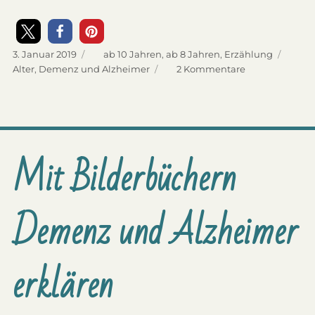
Veröffentlicht
3. Januar 2019
Kategorien
ab 10 Jahren
,
ab 8 Jahren
,
Erzählung
am
Schlagwörter
Alter
,
Demenz und Alzheimer
2 Kommentare
zu
Kinderbücher
über
Demenz
und
Alzheimer
Mit Bilderbüchern
Demenz und Alzheimer
erklären