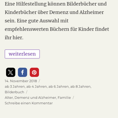
Eine Hilfestellung können Bilderbücher und
Kinderbücher über Demenz und Alzheimer
sein. Eine gute Auswahl mit
empfehlenswerten Büchern für Kinder findet
ihr hier.
„Mit Bilderbüchern Demenz und Alzheimer erk
weiterlesen
Veröffentlicht
14. November 2018
am
Kategorien
ab 3 Jahren
,
ab 4 Jahren
,
ab 6 Jahren
,
ab 8 Jahren
,
Bilderbuch
Schlagwörter
Alter
,
Demenz und Alzheimer
,
Familie
Schreibe einen Kommentar
zu
Mit
Bilderbüchern