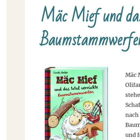
Mäc Mief und das 
Baumstammwerfe
Mäc M
Olifa
stehe
Schaf
nach 
Baum
und 