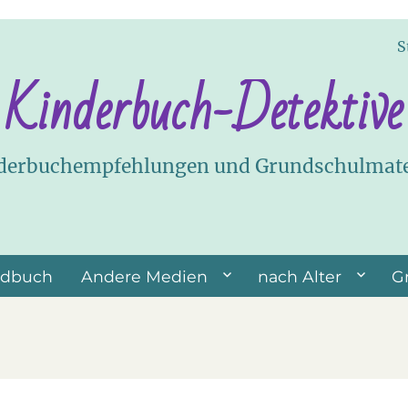
S
Kinderbuch-Detektive
derbuchempfehlungen und Grundschulmate
ndbuch
Andere Medien
nach Alter
G