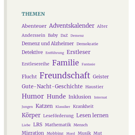
THEMEN
Adventskalender
Abenteuer
Alter
Anderssein
Baby
DaZ
Demenz
Demenz und Alzheimer
Demokratie
Erstleser
Detektive
Entführung
Familie
Erstlesereihe
Fantasie
Freundschaft
Flucht
Geister
Gute-Nacht-Geschichte
Haustier
Humor
Hunde
Inklusion
Internat
Katzen
Krankheit
Jungen
Klassiker
Körper
Lesen lernen
Leseförderung
LRS
Mathematik
Mensch
Liebe
Migration
Musik
Mut
Mobbing
Mord