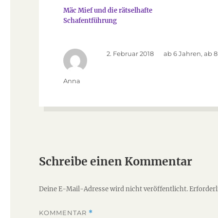
Mäc Mief und die rätselhafte
Schafentführung
Veröffentlicht
2. Februar 2018
Kategorien
ab 6 Jahren
,
ab 8
am
Autor
Anna
Schreibe einen Kommentar
Deine E-Mail-Adresse wird nicht veröffentlicht.
Erforderl
KOMMENTAR
*