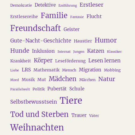
Erstleser
Detektive
Demokratie
Entführung
Familie
Flucht
Erstlesereihe
Fantasie
Freundschaft
Geister
Humor
Gute-Nacht-Geschichte
Haustier
Hunde
Katzen
Inklusion
Internat
Jungen
Klassiker
Körper
Lesen lernen
Krankheit
Leseförderung
LRS
Migration
Mathematik
Mensch
Mobbing
Liebe
Mädchen
Natur
Musik
Mut
Märchen
Mord
Pubertät
Schule
Politik
Parallelwelt
Tiere
Selbstbewusstsein
Tod und Sterben
Trauer
Vater
Weihnachten