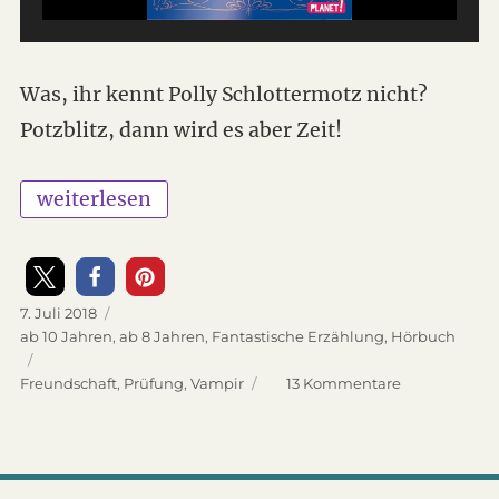
Was, ihr kennt Polly Schlottermotz nicht?
Potzblitz, dann wird es aber Zeit!
„Polly Schlottermotz“
weiterlesen
Veröffentlicht
7. Juli 2018
am
Kategorien
ab 10 Jahren
,
ab 8 Jahren
,
Fantastische Erzählung
,
Hörbuch
Schlagwörter
Freundschaft
,
Prüfung
,
Vampir
13 Kommentare
zu
Polly
Schlottermot