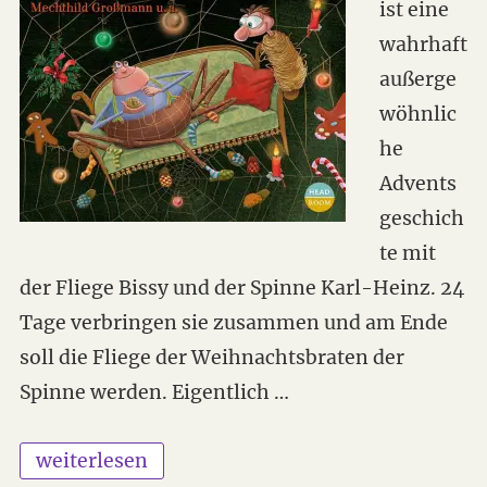
ist eine
wahrhaft
außerge
wöhnlic
he
Advents
geschich
te mit
der Fliege Bissy und der Spinne Karl-Heinz. 24
Tage verbringen sie zusammen und am Ende
soll die Fliege der Weihnachtsbraten der
Spinne werden. Eigentlich …
„Du spinnst wohl – Eine außergewöhnliche Adv
weiterlesen