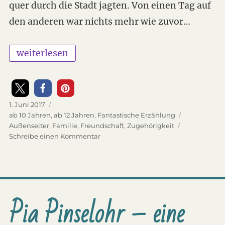
quer durch die Stadt jagten. Von einen Tag auf
den anderen war nichts mehr wie zuvor…
„Animox Band 2 – Das Auge der Schlange“
weiterlesen
Veröffentlicht
1. Juni 2017
am
Kategorien
ab 10 Jahren
,
ab 12 Jahren
,
Fantastische Erzählung
Schlagwörter
Außenseiter
,
Familie
,
Freundschaft
,
Zugehörigkeit
Schreibe einen Kommentar
zu
Animox
Band
2
–
Das
Pia Pinselohr – eine
Auge
der
Schlange