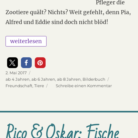
Pfleger die
Zootiere quält? Nichts? Weit gefehlt, denn Pia,
Alfred und Eddie sind doch nicht blöd!
„Pia Pinselohr – eine Zoogeschichte“
weiterlesen
Veröffentlicht
2. Mai 2017
am
Kategorien
ab 4 Jahren
,
ab 6 Jahren
,
ab 8 Jahren
,
Bilderbuch
Schlagwörter
Freundschaft
,
Tiere
Schreibe einen Kommentar
zu
Pia
Pinselohr
–
eine
Zoogeschich
Rico & Oskar: Fische