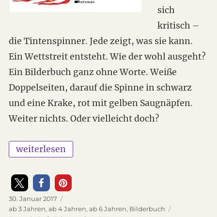
sich
kritisch –
die Tintenspinner. Jede zeigt, was sie kann.
Ein Wettstreit entsteht. Wie der wohl ausgeht?
Ein Bilderbuch ganz ohne Worte. Weiße
Doppelseiten, darauf die Spinne in schwarz
und eine Krake, rot mit gelben Saugnäpfen.
Weiter nichts. Oder vielleicht doch?
„Die Tintenspinner – Bilderbuch ohne Text“
weiterlesen
Veröffentlicht
30. Januar 2017
am
Kategorien
ab 3 Jahren
,
ab 4 Jahren
,
ab 6 Jahren
,
Bilderbuch