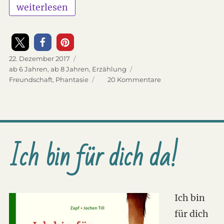
„Nicolettas geheime Welt“
weiterlesen
Veröffentlicht
22. Dezember 2017
am
Kategorien
ab 6 Jahren
,
ab 8 Jahren
,
Erzählung
Schlagwörter
Freundschaft
,
Phantasie
20 Kommentare
zu
Nicolettas
geheime
Welt
Ich bin für dich da!
Ich bin
für dich