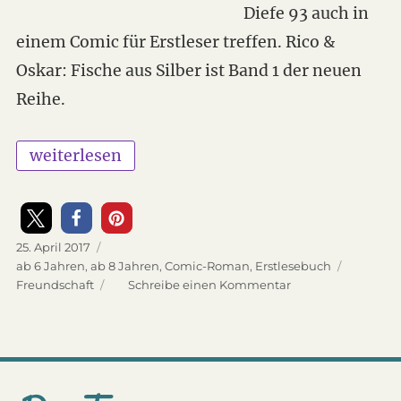
Diefe 93 auch in
einem Comic für Erstleser treffen. Rico &
Oskar: Fische aus Silber ist Band 1 der neuen
Reihe.
„Rico & Oskar: Fische aus Silber“
weiterlesen
Veröffentlicht
25. April 2017
am
Kategorien
ab 6 Jahren
,
ab 8 Jahren
,
Comic-Roman
,
Erstlesebuch
Schlagwörter
Freundschaft
Schreibe einen Kommentar
zu
Rico
&
Oskar:
Fische
aus
Silber