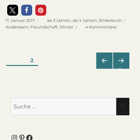
Veröffentlicht
11. Januar 2017
Kategorien
ab 3 Jahren
,
ab 4 Jahren
,
Bilderbuch
am
Schlagwörter
Anderssein
,
Freundschaft
,
Winter
4 Kommentare
zu
Das
Schneema
auf
Reisen
Seitennummerierung
SEITE
2
–
Bilderbuch
VOR
NÄC
der
HERI
HST
GE
E
SEIT
SEIT
Beiträge
E
E
Suche
SU
nach:
Instagram
Pinterest
Facebook