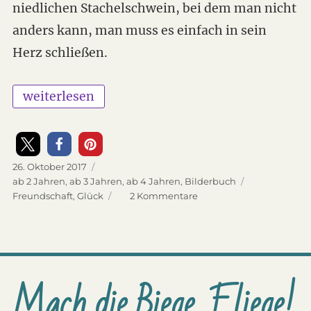
niedlichen Stachelschwein, bei dem man nicht
anders kann, man muss es einfach in sein
Herz schließen.
„Ich bin für dich da!“
weiterlesen
Veröffentlicht
26. Oktober 2017
am
Kategorien
ab 2 Jahren
,
ab 3 Jahren
,
ab 4 Jahren
,
Bilderbuch
Schlagwörter
Freundschaft
,
Glück
2 Kommentare
zu
Ich
bin
für
dich
da!
Mach die Biege, Fliege!