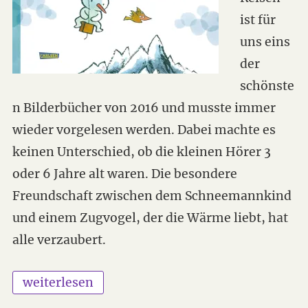
ist für
uns eins
der
schönste
n Bilderbücher von 2016 und musste immer
wieder vorgelesen werden. Dabei machte es
keinen Unterschied, ob die kleinen Hörer 3
oder 6 Jahre alt waren. Die besondere
Freundschaft zwischen dem Schneemannkind
und einem Zugvogel, der die Wärme liebt, hat
alle verzaubert.
„Das Schneemannkind auf Reisen – Bilderbuc
weiterlesen