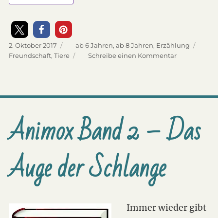
Veröffentlicht
2. Oktober 2017
Kategorien
ab 6 Jahren
,
ab 8 Jahren
,
Erzählung
am
Schlagwörter
Freundschaft
,
Tiere
Schreibe einen Kommentar
zu
Mach
die
Biege,
Fliege!
Animox Band 2 – Das
Auge der Schlange
Immer wieder gibt