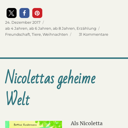
Veröffentlicht
24. Dezember 2017
am
Kategorien
ab 4 Jahren
,
ab 6 Jahren
,
ab 8 Jahren
,
Erzählung
Schlagwörter
Freundschaft
,
Tiere
,
Weihnachten
31 Kommentare
zu
Du
spinnst
wohl
–
Eine
Nicolettas geheime
außergew
Adventsge
in
24
Welt
Kapiteln
Als Nicoletta