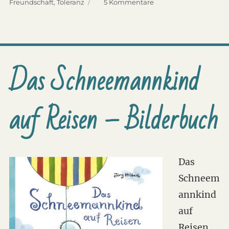
Schlagwörter
Freundschaft
,
Toleranz
5 Kommentare
zu
Die
Tintenspinner
–
Bilderbuch
ohne
Das Schneemannkind
Text
auf Reisen – Bilderbuch
Das
Schneem
annkind
auf
Reisen