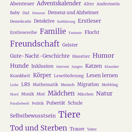
Adventskalender
Abenteuer
Alter
Anderssein
Demenz und Alzheimer
Baby
DaZ
Demenz
Erstleser
Detektive
Demokratie
Entführung
Familie
Flucht
Erstlesereihe
Fantasie
Freundschaft
Geister
Humor
Gute-Nacht-Geschichte
Haustier
Hunde
Katzen
Inklusion
Internat
Jungen
Klassiker
Körper
Lesen lernen
Krankheit
Leseförderung
LRS
Migration
Mathematik
Mensch
Mobbing
Liebe
Mädchen
Natur
Musik
Mut
Märchen
Mord
Pubertät
Schule
Politik
Parallelwelt
Tiere
Selbstbewusstsein
Tod und Sterben
Trauer
Vater