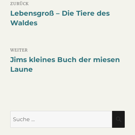
ZURÜCK
Lebensgroß – Die Tiere des
Vorheriger
Waldes
Beitrag:
WEITER
Jims kleines Buch der miesen
Nächster
Laune
Beitrag:
Suche
SU
nach: