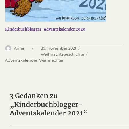
Kinderbuchblogger-Adventskalender 2020
Autor
Anna
Veröffentlicht
30. November 2021
am
Kategorien
Weihnachtsgeschichte
Schlagwörter
Adventskalender
,
Weihnachten
3 Gedanken zu
„Kinderbuchblogger-
Adventskalender 2021“