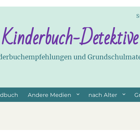
S
Kinderbuch-Detektive
derbuchempfehlungen und Grundschulmate
ndbuch
Andere Medien
nach Alter
G