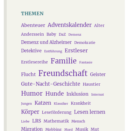
THEMEN
Adventskalender
Abenteuer
Alter
Anderssein
Baby
DaZ
Demenz
Demenz und Alzheimer
Demokratie
Erstleser
Detektive
Entführung
Familie
Erstlesereihe
Fantasie
Freundschaft
Flucht
Geister
Gute-Nacht-Geschichte
Haustier
Humor
Hunde
Inklusion
Internat
Katzen
Krankheit
Jungen
Klassiker
Körper
Lesen lernen
Leseförderung
LRS
Mathematik
Mensch
Liebe
Migration
Musik
Mut
Mobbing
Mord