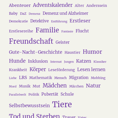
Adventskalender
Abenteuer
Alter
Anderssein
Demenz und Alzheimer
Baby
DaZ
Demenz
Erstleser
Detektive
Demokratie
Entführung
Familie
Flucht
Erstlesereihe
Fantasie
Freundschaft
Geister
Humor
Gute-Nacht-Geschichte
Haustier
Hunde
Katzen
Inklusion
Internat
Jungen
Klassiker
Körper
Lesen lernen
Krankheit
Leseförderung
LRS
Migration
Mathematik
Mensch
Mobbing
Liebe
Mädchen
Natur
Musik
Mut
Märchen
Mord
Pubertät
Schule
Politik
Parallelwelt
Tiere
Selbstbewusstsein
Tod und Sterben
Trauer
Vater