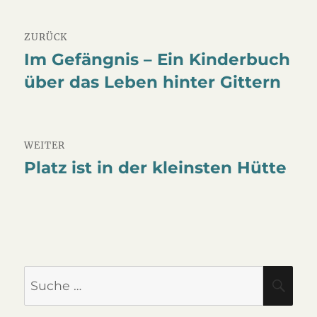
Beitragsnavigation
ZURÜCK
Im Gefängnis – Ein Kinderbuch
Vorheriger
über das Leben hinter Gittern
Beitrag:
WEITER
Platz ist in der kleinsten Hütte
Nächster
Beitrag:
Suche
SU
nach: