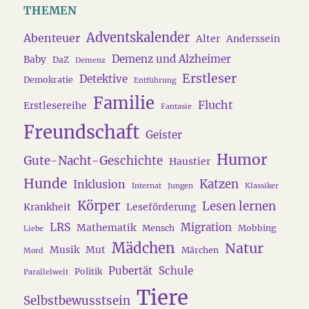
THEMEN
Adventskalender
Abenteuer
Alter
Anderssein
Demenz und Alzheimer
Baby
DaZ
Demenz
Erstleser
Detektive
Demokratie
Entführung
Familie
Flucht
Erstlesereihe
Fantasie
Freundschaft
Geister
Humor
Gute-Nacht-Geschichte
Haustier
Hunde
Katzen
Inklusion
Internat
Jungen
Klassiker
Körper
Lesen lernen
Krankheit
Leseförderung
LRS
Migration
Mathematik
Mensch
Mobbing
Liebe
Mädchen
Natur
Musik
Mut
Märchen
Mord
Pubertät
Schule
Politik
Parallelwelt
Tiere
Selbstbewusstsein