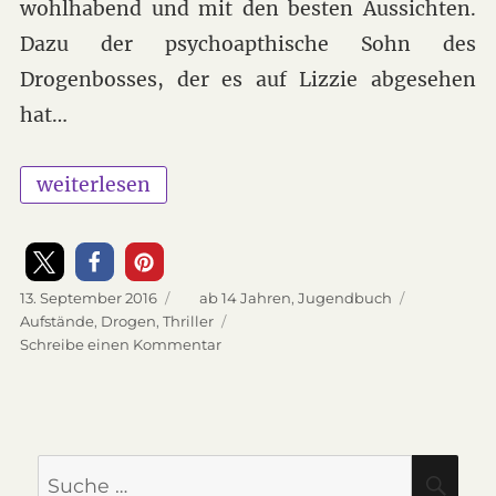
wohlhabend und mit den besten Aussichten.
Dazu der psychoapthische Sohn des
Drogenbosses, der es auf Lizzie abgesehen
hat…
„Death – Jugendbuch“
weiterlesen
Veröffentlicht
13. September 2016
Kategorien
ab 14 Jahren
,
Jugendbuch
am
Schlagwörter
Aufstände
,
Drogen
,
Thriller
Schreibe einen Kommentar
zu
Death
–
Jugendbuch
Suche
SU