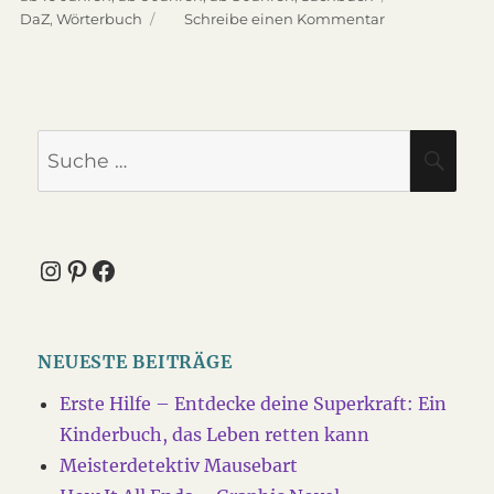
Schlagwörter
DaZ
,
Wörterbuch
Schreibe einen Kommentar
zu
Langenscheidt
Grundschulwö
Deutsch
Suche
SU
nach:
Instagram
Pinterest
Facebook
NEUESTE BEITRÄGE
Erste Hilfe – Entdecke deine Superkraft: Ein
Kinderbuch, das Leben retten kann
Meisterdetektiv Mausebart