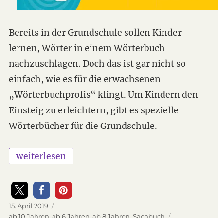
Bereits in der Grundschule sollen Kinder
lernen, Wörter in einem Wörterbuch
nachzuschlagen. Doch das ist gar nicht so
einfach, wie es für die erwachsenen
„Wörterbuchprofis“ klingt. Um Kindern den
Einsteig zu erleichtern, gibt es spezielle
Wörterbücher für die Grundschule.
„Langenscheidt Grundschulwörterbuch Deutsc
weiterlesen
Veröffentlicht
15. April 2019
am
Kategorien
ab 10 Jahren
,
ab 6 Jahren
,
ab 8 Jahren
,
Sachbuch