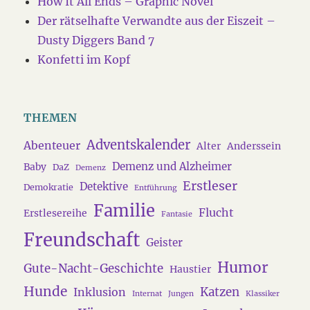
How It All Ends – Graphic Novel
Der rätselhafte Verwandte aus der Eiszeit –
Dusty Diggers Band 7
Konfetti im Kopf
THEMEN
Adventskalender
Abenteuer
Alter
Anderssein
Demenz und Alzheimer
Baby
DaZ
Demenz
Erstleser
Detektive
Demokratie
Entführung
Familie
Flucht
Erstlesereihe
Fantasie
Freundschaft
Geister
Humor
Gute-Nacht-Geschichte
Haustier
Hunde
Katzen
Inklusion
Internat
Jungen
Klassiker