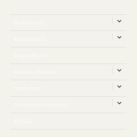
Unterm
Bilderbuch
anzeige
Unterm
Kinderbuch
anzeige
Jugendbuch
Unterm
Andere Medien
anzeige
Unterm
nach Alter
anzeige
Unterm
Grundschulmaterial
anzeige
Artikel