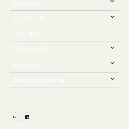
Unterm
Bilderbuch
anzeige
Unterm
Kinderbuch
anzeige
Jugendbuch
Unterm
Andere Medien
anzeige
Unterm
nach Alter
anzeige
Unterm
Grundschulmaterial
anzeige
Artikel
Google+
Facebook