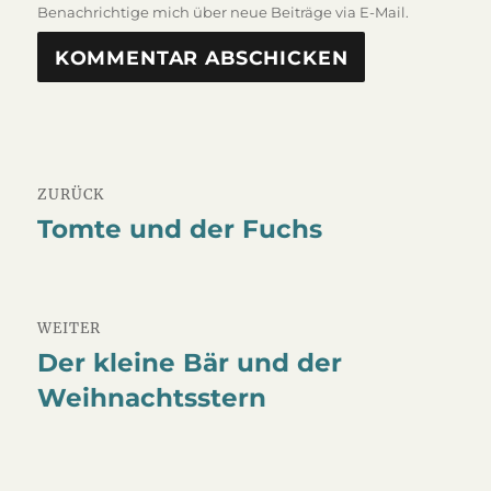
Benachrichtige mich über neue Beiträge via E-Mail.
Beitragsnavigation
ZURÜCK
Tomte und der Fuchs
Vorheriger
Beitrag:
WEITER
Der kleine Bär und der
Nächster
Weihnachtsstern
Beitrag: