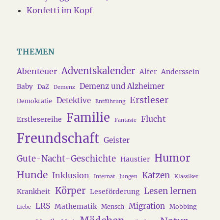
Konfetti im Kopf
THEMEN
Adventskalender
Abenteuer
Alter
Anderssein
Demenz und Alzheimer
Baby
DaZ
Demenz
Erstleser
Detektive
Demokratie
Entführung
Familie
Flucht
Erstlesereihe
Fantasie
Freundschaft
Geister
Humor
Gute-Nacht-Geschichte
Haustier
Hunde
Katzen
Inklusion
Internat
Jungen
Klassiker
Körper
Lesen lernen
Krankheit
Leseförderung
LRS
Migration
Mathematik
Mensch
Mobbing
Liebe