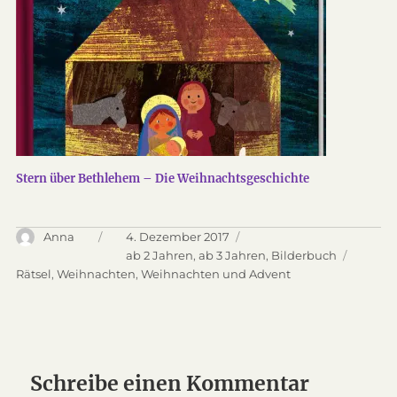
Stern über Bethlehem – Die Weihnachtsgeschichte
Autor
Anna
Veröffentlicht
4. Dezember 2017
am
Kategorien
ab 2 Jahren
,
ab 3 Jahren
,
Bilderbuch
Schlagwörter
Rätsel
,
Weihnachten
,
Weihnachten und Advent
Schreibe einen Kommentar