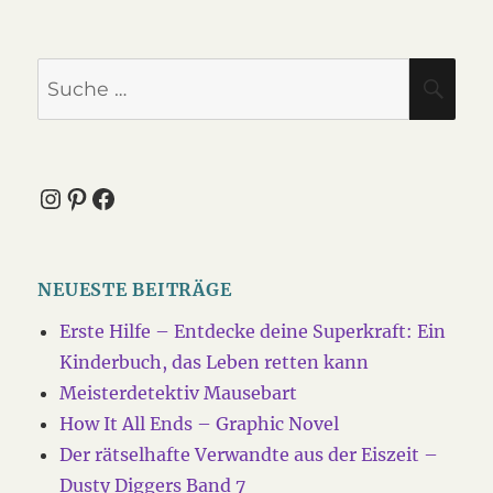
Suche
SU
nach:
Instagram
Pinterest
Facebook
NEUESTE BEITRÄGE
Erste Hilfe – Entdecke deine Superkraft: Ein
Kinderbuch, das Leben retten kann
Meisterdetektiv Mausebart
How It All Ends – Graphic Novel
Der rätselhafte Verwandte aus der Eiszeit –
Dusty Diggers Band 7