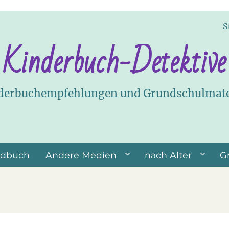
S
Kinderbuch-Detektive
derbuchempfehlungen und Grundschulmate
ndbuch
Andere Medien
nach Alter
G