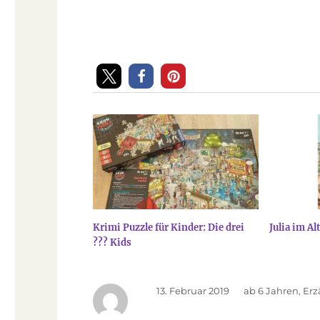
Krimi Puzzle für Kinder: Die drei
Julia im A
??? Kids
Veröffentlicht
13. Februar 2019
Kategorien
ab 6 Jahren
,
Erz
am