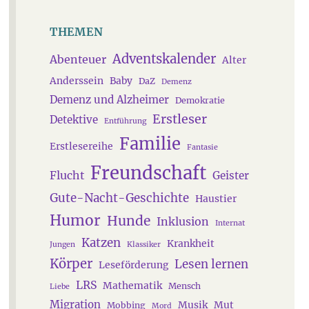
THEMEN
Adventskalender
Abenteuer
Alter
Anderssein
Baby
DaZ
Demenz
Demenz und Alzheimer
Demokratie
Erstleser
Detektive
Entführung
Familie
Erstlesereihe
Fantasie
Freundschaft
Flucht
Geister
Gute-Nacht-Geschichte
Haustier
Humor
Hunde
Inklusion
Internat
Katzen
Krankheit
Jungen
Klassiker
Körper
Lesen lernen
Leseförderung
LRS
Mathematik
Mensch
Liebe
Migration
Musik
Mut
Mobbing
Mord