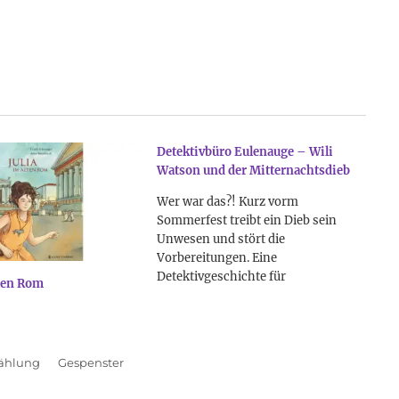
Detektivbüro Eulenauge – Wili
Watson und der Mitternachtsdieb
Wer war das?! Kurz vorm
Sommerfest treibt ein Dieb sein
Unwesen und stört die
Vorbereitungen. Eine
Detektivgeschichte für
lten Rom
fortgeschrittene Erstleser zum
Mitraten. Das gibt es doch nicht! Lili
Watson steht fassungslos vor
seinen Lilien. Irgendjemand ist über
ählung
Schlagwörter
Gespenster
die Blumen hinweggetrampelt und
hat alle umgeknickt. Doch nicht nur