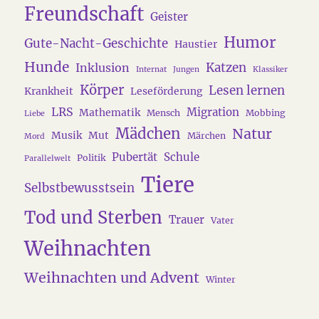
Freundschaft
Geister
Humor
Gute-Nacht-Geschichte
Haustier
Hunde
Katzen
Inklusion
Internat
Jungen
Klassiker
Körper
Lesen lernen
Krankheit
Leseförderung
LRS
Migration
Mathematik
Mensch
Mobbing
Liebe
Mädchen
Natur
Musik
Mut
Märchen
Mord
Pubertät
Schule
Politik
Parallelwelt
Tiere
Selbstbewusstsein
Tod und Sterben
Trauer
Vater
Weihnachten
Weihnachten und Advent
Winter