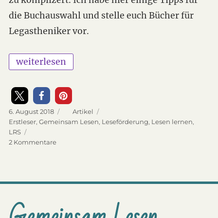
die Buchauswahl und stelle euch Bücher für
Legastheniker vor.
„Welche Bücher sind für Kinder mit Legastheni
weiterlesen
Veröffentlicht
6. August 2018
Kategorien
Artikel
am
Schlagwörter
Erstleser
,
Gemeinsam Lesen
,
Leseförderung
,
Lesen lernen
,
LRS
2 Kommentare
zu
Welche
Bücher
sind
für
Kinder
Gemeinsam Lesen
mit
Legasthenie