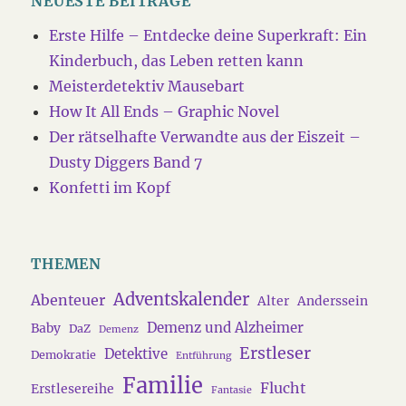
NEUESTE BEITRÄGE
Erste Hilfe – Entdecke deine Superkraft: Ein
Kinderbuch, das Leben retten kann
Meisterdetektiv Mausebart
How It All Ends – Graphic Novel
Der rätselhafte Verwandte aus der Eiszeit –
Dusty Diggers Band 7
Konfetti im Kopf
THEMEN
Adventskalender
Abenteuer
Alter
Anderssein
Demenz und Alzheimer
Baby
DaZ
Demenz
Erstleser
Detektive
Demokratie
Entführung
Familie
Flucht
Erstlesereihe
Fantasie