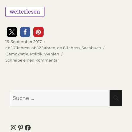
„Wie wird man Chefin von Deutschland?“
weiterlesen
Veröffentlicht
15. September 2017
am
Kategorien
ab 10 Jahren
,
ab 12 Jahren
,
ab 8 Jahren
,
Sachbuch
Schlagwörter
Demokratie
,
Politik
,
Wahlen
Schreibe einen Kommentar
zu
Wie
wird
man
Chefin
von
Suche
SU
Deutschland?
nach:
Instagram
Pinterest
Facebook