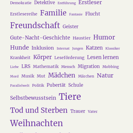
Erstleser
Detektive
Demokratie
Entführung
Familie
Flucht
Erstlesereihe
Fantasie
Freundschaft
Geister
Humor
Gute-Nacht-Geschichte
Haustier
Hunde
Katzen
Inklusion
Internat
Jungen
Klassiker
Körper
Lesen lernen
Krankheit
Leseförderung
LRS
Migration
Mathematik
Mensch
Mobbing
Liebe
Mädchen
Natur
Musik
Mut
Märchen
Mord
Pubertät
Schule
Politik
Parallelwelt
Tiere
Selbstbewusstsein
Tod und Sterben
Trauer
Vater
Weihnachten