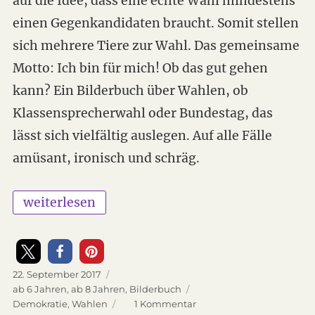
auf die Idee, dass eine echte Wahl mindestens
einen Gegenkandidaten braucht. Somit stellen
sich mehrere Tiere zur Wahl. Das gemeinsame
Motto: Ich bin für mich! Ob das gut gehen
kann? Ein Bilderbuch über Wahlen, ob
Klassensprecherwahl oder Bundestag, das
lässt sich vielfältig auslegen. Auf alle Fälle
amüsant, ironisch und schräg.
„Ich bin für mich – der Wahlkampf der Tiere“
weiterlesen
Veröffentlicht
22. September 2017
am
Kategorien
ab 6 Jahren
,
ab 8 Jahren
,
Bilderbuch
Schlagwörter
Demokratie
,
Wahlen
1 Kommentar
zu