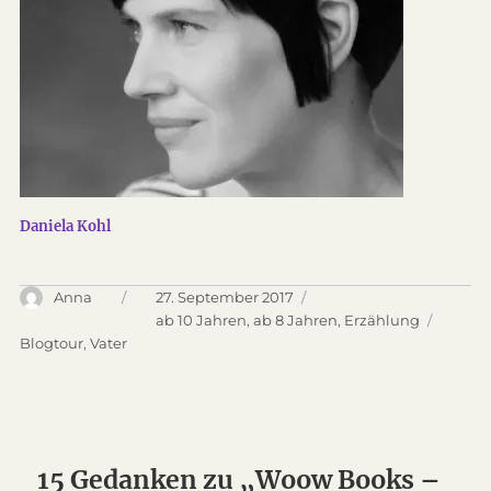
Daniela Kohl
Autor
Anna
Veröffentlicht
27. September 2017
am
Kategorien
ab 10 Jahren
,
ab 8 Jahren
,
Erzählung
Schlagwörter
Blogtour
,
Vater
15 Gedanken zu „Woow Books –