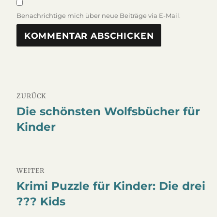
Benachrichtige mich über neue Beiträge via E-Mail.
Beitragsnavigation
ZURÜCK
Die schönsten Wolfsbücher für
Vorheriger
Kinder
Beitrag:
WEITER
Krimi Puzzle für Kinder: Die drei
Nächster
??? Kids
Beitrag: