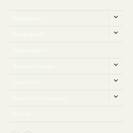
Unterm
Bilderbuch
anzeige
Unterm
Kinderbuch
anzeige
Jugendbuch
Unterm
Andere Medien
anzeige
Unterm
nach Alter
anzeige
Unterm
Grundschulmaterial
anzeige
Artikel