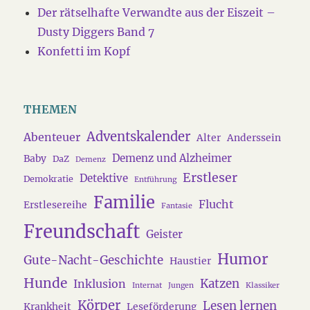
Der rätselhafte Verwandte aus der Eiszeit –
Dusty Diggers Band 7
Konfetti im Kopf
THEMEN
Adventskalender
Abenteuer
Alter
Anderssein
Demenz und Alzheimer
Baby
DaZ
Demenz
Erstleser
Detektive
Demokratie
Entführung
Familie
Flucht
Erstlesereihe
Fantasie
Freundschaft
Geister
Humor
Gute-Nacht-Geschichte
Haustier
Hunde
Katzen
Inklusion
Internat
Jungen
Klassiker
Körper
Lesen lernen
Krankheit
Leseförderung