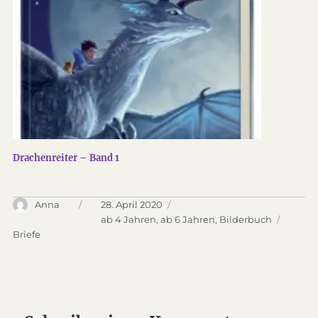
Drachenreiter – Band 1
Autor
Anna
Veröffentlicht
28. April 2020
am
Kategorien
ab 4 Jahren
,
ab 6 Jahren
,
Bilderbuch
Schlagwörter
Briefe