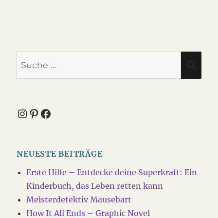
Suche
SU
nach:
Instagram
Pinterest
Facebook
NEUESTE BEITRÄGE
Erste Hilfe – Entdecke deine Superkraft: Ein
Kinderbuch, das Leben retten kann
Meisterdetektiv Mausebart
How It All Ends – Graphic Novel