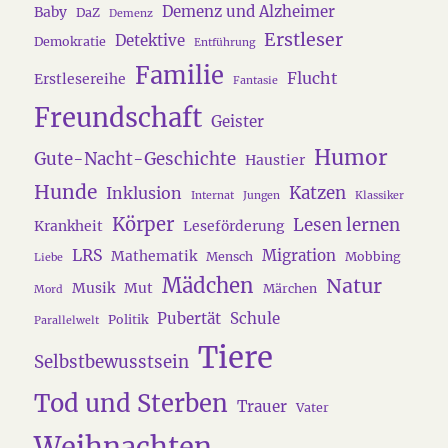
Demenz und Alzheimer
Baby
DaZ
Demenz
Erstleser
Detektive
Demokratie
Entführung
Familie
Flucht
Erstlesereihe
Fantasie
Freundschaft
Geister
Humor
Gute-Nacht-Geschichte
Haustier
Hunde
Katzen
Inklusion
Internat
Jungen
Klassiker
Körper
Lesen lernen
Krankheit
Leseförderung
LRS
Migration
Mathematik
Mensch
Mobbing
Liebe
Mädchen
Natur
Musik
Mut
Märchen
Mord
Pubertät
Schule
Politik
Parallelwelt
Tiere
Selbstbewusstsein
Tod und Sterben
Trauer
Vater
Weihnachten