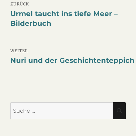
ZURÜCK
Urmel taucht ins tiefe Meer –
Vorheriger
Bilderbuch
Beitrag:
WEITER
Nuri und der Geschichtenteppich
Nächster
Beitrag:
Suche
SU
nach: