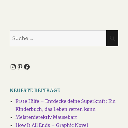
Suche
SU
nach:
Instagram
Pinterest
Facebook
NEUESTE BEITRÄGE
Erste Hilfe – Entdecke deine Superkraft: Ein
Kinderbuch, das Leben retten kann
Meisterdetektiv Mausebart
How It All Ends – Graphic Novel