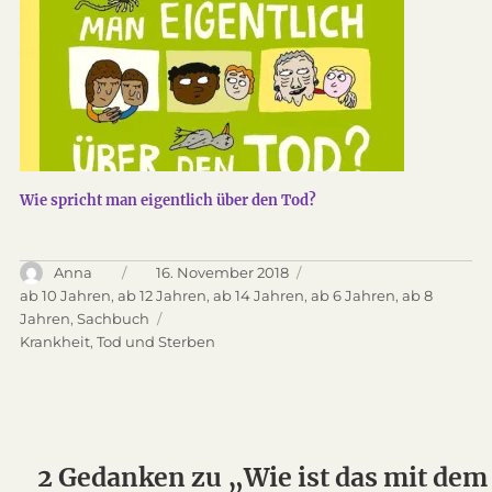
Wie spricht man eigentlich über den Tod?
Autor
Anna
Veröffentlicht
16. November 2018
am
Kategorien
ab 10 Jahren
,
ab 12 Jahren
,
ab 14 Jahren
,
ab 6 Jahren
,
ab 8
Jahren
,
Sachbuch
Schlagwörter
Krankheit
,
Tod und Sterben
2 Gedanken zu „Wie ist das mit dem