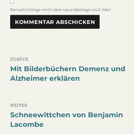
Benachrichtige mich über neue Beiträge via E-Mail.
Beitragsnavigation
ZURÜCK
Mit Bilderbüchern Demenz und
Vorheriger
Alzheimer erklären
Beitrag:
WEITER
Schneewittchen von Benjamin
Nächster
Lacombe
Beitrag: