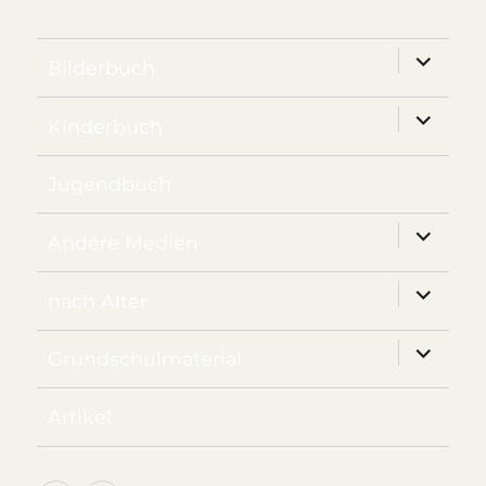
Unterm
Bilderbuch
anzeige
Unterm
Kinderbuch
anzeige
Jugendbuch
Unterm
Andere Medien
anzeige
Unterm
nach Alter
anzeige
Unterm
Grundschulmaterial
anzeige
Artikel