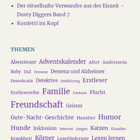
Der rätselhafte Verwandte aus der Eiszeit –
Dusty Diggers Band 7
Konfetti im Kopf
THEMEN
Adventskalender
Abenteuer
Alter
Anderssein
Demenz und Alzheimer
Baby
DaZ
Demenz
Erstleser
Detektive
Demokratie
Entführung
Familie
Flucht
Erstlesereihe
Fantasie
Freundschaft
Geister
Humor
Gute-Nacht-Geschichte
Haustier
Hunde
Katzen
Inklusion
Internat
Jungen
Klassiker
Körper
Lesen lernen
Krankheit
Leseförderung